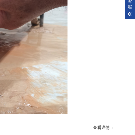
客
服
查看详情 +