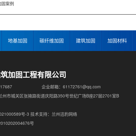
加固案例
地基加固
碳纤维加固
建筑加固
加固材料
建筑加固工程有限公司
17687
企业邮箱：61172761@qq.com
州市城关区张掖路街道庆阳路350号世纪广场B座27层2701室B
1000589号-3
技术支持：
兰州迅豹网络
10202004676号