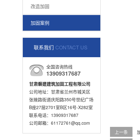
改造加固
加固案例
联系我们
CONTACT US
全国咨询热线
13909317687
甘肃磐建建筑加固工程有限公司
公司地址：甘肃省兰州市城关区
张掖路街道庆阳路350号世纪广场
B座27层2701室B区16号-X282室
联系电话：13909317687
公司邮箱：61172761@qq.com
上一条