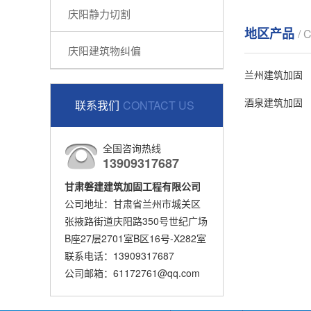
庆阳静力切割
地区产品
/ 
庆阳建筑物纠偏
兰州建筑加固
酒泉建筑加固
联系我们
CONTACT US
全国咨询热线
13909317687
甘肃磐建建筑加固工程有限公司
公司地址：甘肃省兰州市城关区
张掖路街道庆阳路350号世纪广场
B座27层2701室B区16号-X282室
联系电话：13909317687
公司邮箱：61172761@qq.com