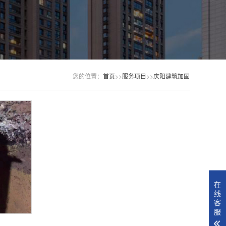
您的位置：
首页
>>
服务项目
>>
庆阳建筑加固
在
线
客
服