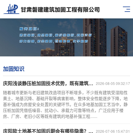
加固知识
庆阳浅谈静压桩加固技术优势，既有建筑地基补强施工要点！
2026-08-05 09:32:17
随着城市更新与老旧建筑改造项目不断增多，不少既有建筑受湿陷性
黄土、地基沉降、基础开裂等病害影响，整体安全性能逐步下降，地
基补强成为房屋安全处置的关键环节。在众多地基加固工艺当中，静
压桩加固凭借低噪音、扰动小、承载力可靠等特点，广泛应用于楼
房、厂房、老旧小区等既有建筑的地基补强工程......
庆阳软土地基不加固后期会有哪些隐患？如何提前预防！
2026-07-06 15:47:01