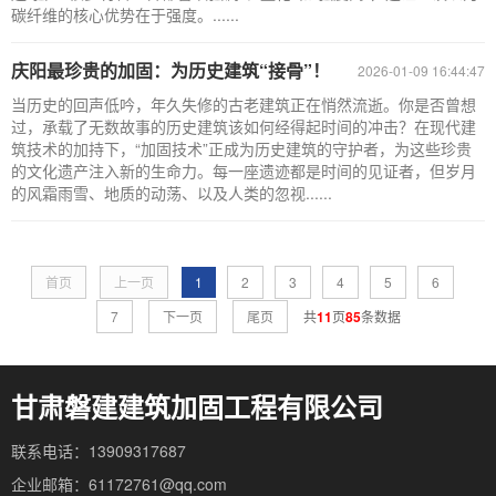
碳纤维的核心优势在于强度。......
庆阳最珍贵的加固：为历史建筑“接骨”！
2026-01-09 16:44:47
当历史的回声低吟，年久失修的古老建筑正在悄然流逝。你是否曾想
过，承载了无数故事的历史建筑该如何经得起时间的冲击？在现代建
筑技术的加持下，“加固技术”正成为历史建筑的守护者，为这些珍贵
的文化遗产注入新的生命力。每一座遗迹都是时间的见证者，但岁月
的风霜雨雪、地质的动荡、以及人类的忽视......
首页
上一页
1
2
3
4
5
6
7
下一页
尾页
共
11
页
85
条数据
甘肃磐建建筑加固工程有限公司
联系电话：13909317687
企业邮箱：61172761@qq.com