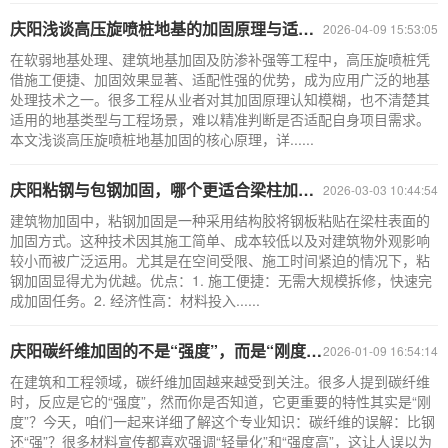
庆阳浅谈高压旋喷桩地基的加固原理与适用场景！
2026-04-09 15:53:05
在软弱地基处理、建筑地基加固及防渗补强等工程中，高压旋喷桩凭
借施工便捷、加固效果显著、适配性强的优势，成为应用广泛的地基
处理技术之一。很多工程从业者对其加固原理认知模糊，也不清楚其
适用的地基类型与工程场景，难以精准判断是否适配自身项目需求。
本文浅谈高压旋喷桩地基加固的核心原理，详......
庆阳粘钢与包钢加固，哪个更适合梁柱加固？
2026-03-03 10:44:54
建筑物加固中，粘钢加固是一种采用结构胶将钢板粘贴在梁柱表面的
加固方式。这种技术因其施工简单、成本较低以及对建筑物外观影响
较小而被广泛运用。尤其是在空间受限、施工时间紧迫的情况下，粘
钢加固显得尤为优越。优点：1. 施工便捷：无需大规模拆修，快速完
成加固任务。2. 经济性高：材料投入......
庆阳碳纤维加固的不是“强度”，而是“刚度”！
2026-01-09 16:54:14
在建筑和工程领域，碳纤维加固越来越受到关注。很多人提到碳纤维
时，反应是它的“强度”，然而你是否知道，它更重要的特性其实是“刚
度”？今天，咱们一起来详细了解这个专业知识：碳纤维的误解：比钢
还“强”？很多材料宣传都喜欢强调“轻量化”和“强度高”，这让人误以为