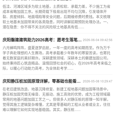
低洼、河滩区域多为软土地基，土质松软、承载力差，不少施工为省
成本省略加固工序。长期荷载下极易出现不均匀沉降，引发墙体开
裂、房屋倾斜、地面塌陷等安全问题，后期维修费时费钱。本文梳理
软土地基未加固带来的各类隐患，同时讲解前期预防处理办法。一、
潜在隐患：你不得不关注的风险软土地基具有低......
庆阳磐建建筑助力2026高考：愿考生落笔生花、旗开得胜圆梦今夏！
2026-06-04 09:42:56
六月蝉鸣阵阵，盛夏逐梦启航，一年一度的高考如期而至。作为万千
学子奔赴理想的人生赛场，高考承载着少年数年的寒窗苦读，也寄托
着无数家庭的美好期许。深耕建筑领域、深耕本土的磐建加固公司，
始终秉持匠心筑造精品、温情回馈社会的初心，在2026年高考来临之
际，以暖心行动助力高考，为全体赴考学......
庆阳静压桩加固原理详解，零基础也能看懂施工逻辑！
2026-05-08 10:29:47
在老旧建筑改造、地基沉降修复、新建工程地基问题加固等场景中，
静压桩加固凭借无噪音、无振动、施工高效的优势，成为工程领域最
常用的地基问题加固工艺之一。但很多人对静压桩的原理一知半解，
觉得其施工逻辑复杂难懂，尤其是零基础的工程从业者或业主，往往
难以理解它如何实现地基稳固。其实，静压桩......