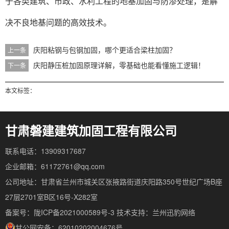
于各类建筑、市政、水利工程的地基加固与防渗处理，是解
决不良地基问题的高效技术。
庆阳粘钢与包钢加固，哪个更适合梁柱加固？
上一条
庆阳静压桩加固原理详解，零基础也能看懂施工逻辑！
下一条
本文标签：
甘肃磐建建筑加固工程有限公司
联系电话：13909317687
企业邮箱：61172761@qq.com
公司地址：甘肃省兰州市城关区张掖路街道庆阳路350号世纪广场B座
27层2701室B区16号-X282室
备案号：陇ICP备2021000589号-3
技术支持：
兰州迅豹网络
甘公网安备：62010202004676号