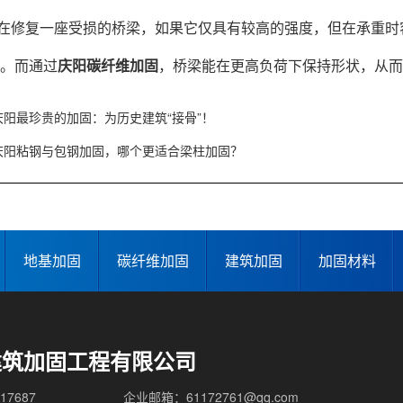
在修复一座受损的桥梁，如果它仅具有较高的强度，但在承重时
。而通过
庆阳碳纤维加固
，桥梁能在更高负荷下保持形状，从而
庆阳最珍贵的加固：为历史建筑“接骨”！
庆阳粘钢与包钢加固，哪个更适合梁柱加固？
地基加固
碳纤维加固
建筑加固
加固材料
建筑加固工程有限公司
17687
企业邮箱：61172761@qq.com