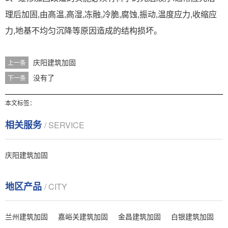
理后加固,由高温,高湿,冻融,冷脆,腐蚀,振动,温度应力,收缩应
力,地基不均匀沉降等原因造成的结构损坏。
庆阳建筑加固
上一条
没有了
下一条
本文标签：
相关服务
/ SERVICE
庆阳建筑加固
地区产品
/ CITY
兰州建筑加固
嘉峪关建筑加固
金昌建筑加固
白银建筑加固