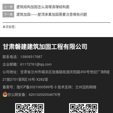
建筑结构加固怎么清理清理结构面
上一条
建筑加固——屋顶承重加固需要注意哪些问题
下一条
本文标签：
甘肃磐建建筑加固工程有限公司
联系电话：13909317687
企业邮箱：61172761@qq.com
公司地址：甘肃省兰州市城关区张掖路街道庆阳路350号世纪广场B座
27层2701室B区16号-X282室
备案号：陇ICP备2021000589号-3
技术支持：
兰州迅豹网络
甘公网安备：62010202004676号