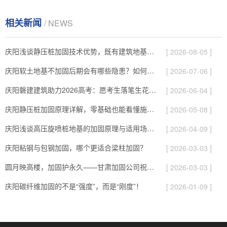
相关新闻
/ NEWS
庆阳浅谈静压桩加固技术优势，既有建筑地基补强施工要点！
[ 2026-08-05 ]
庆阳软土地基不加固后期会有哪些隐患？如何提前预防！
[ 2026-07-06 ]
庆阳磐建建筑助力2026高考：愿考生落笔生花、旗开得胜圆梦今夏！
[ 2026-06-04 ]
庆阳静压桩加固原理详解，零基础也能看懂施工逻辑！
[ 2026-05-08 ]
庆阳浅谈高压旋喷桩地基的加固原理与适用场景！
[ 2026-04-09 ]
庆阳粘钢与包钢加固，哪个更适合梁柱加固？
[ 2026-03-03 ]
圆月映高楼，加固护永久——甘肃加固公司祝您元宵快乐！
[ 2026-03-03 ]
庆阳碳纤维加固的不是“强度”，而是“刚度”！
[ 2026-01-09 ]