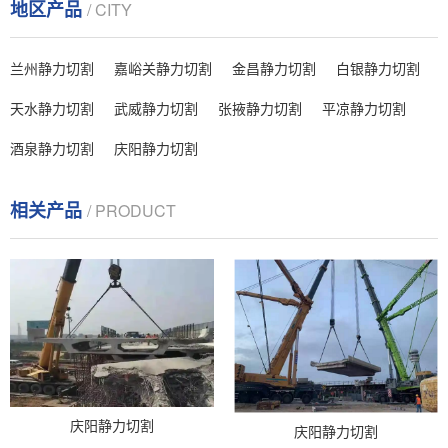
地区产品
/ CITY
兰州静力切割
嘉峪关静力切割
金昌静力切割
白银静力切割
天水静力切割
武威静力切割
张掖静力切割
平凉静力切割
酒泉静力切割
庆阳静力切割
相关产品
/ PRODUCT
庆阳静力切割
庆阳静力切割